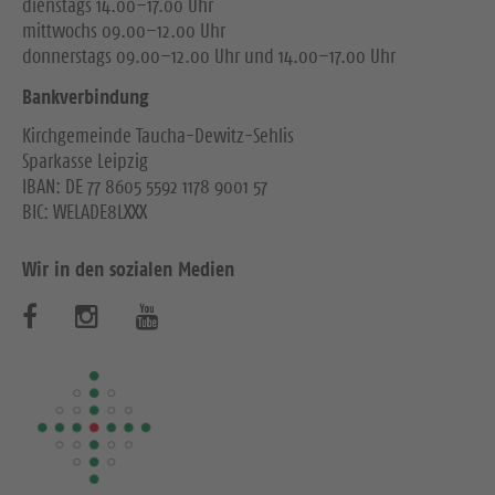
dienstags 14.00–17.00 Uhr
mittwochs 09.00–12.00 Uhr
donnerstags 09.00–12.00 Uhr und 14.00–17.00 Uhr
Bankverbindung
Kirchgemeinde Taucha-Dewitz-Sehlis
Sparkasse Leipzig
IBAN: DE 77 8605 5592 1178 9001 57
BIC: WELADE8LXXX
Wir in den sozialen Medien
B
B
B
e
e
e
s
s
s
u
u
u
c
c
c