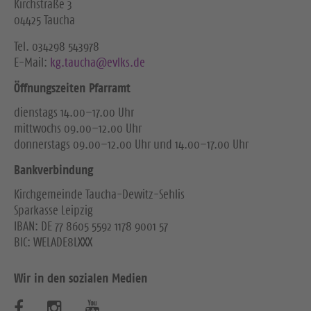
Kirchstraße 3
04425 Taucha
Tel. ‭034298 543978‬
E-Mail:
kg.taucha@evlks.de
Öffnungszeiten Pfarramt
dienstags 14.00–17.00 Uhr
mittwochs 09.00–12.00 Uhr
donnerstags 09.00–12.00 Uhr und 14.00–17.00 Uhr
Bankverbindung
Kirchgemeinde Taucha-Dewitz-Sehlis
Sparkasse Leipzig
IBAN: DE 77 8605 5592 1178 9001 57
BIC: WELADE8LXXX
Wir in den sozialen Medien
B
B
B