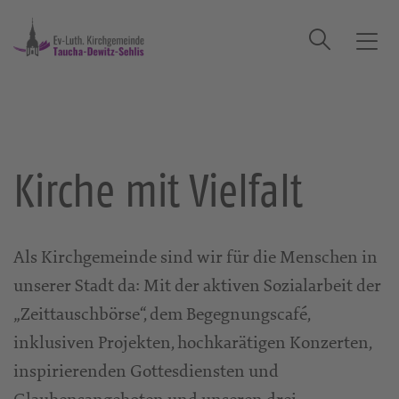
Suche
T
o
g
g
l
e
Kirche mit Vielfalt
n
a
v
i
Als Kirchgemeinde sind wir für die Menschen in
g
unserer Stadt da: Mit der aktiven Sozialarbeit der
a
t
„Zeittauschbörse“, dem Begegnungscafé,
i
inklusiven Projekten, hochkarätigen Konzerten,
o
inspirierenden Gottesdiensten und
n