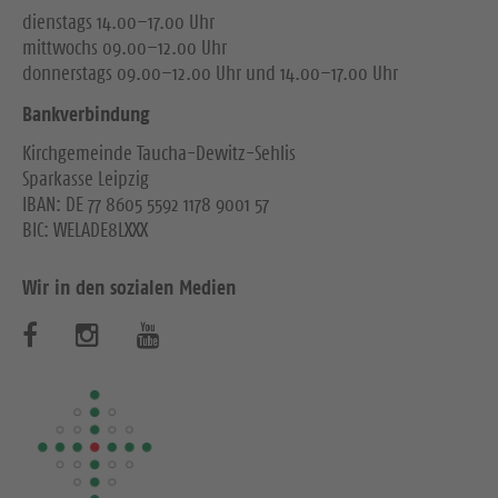
dienstags 14.00–17.00 Uhr
mittwochs 09.00–12.00 Uhr
donnerstags 09.00–12.00 Uhr und 14.00–17.00 Uhr
Bankverbindung
Kirchgemeinde Taucha-Dewitz-Sehlis
Sparkasse Leipzig
IBAN: DE 77 8605 5592 1178 9001 57
BIC: WELADE8LXXX
Wir in den sozialen Medien
B
B
B
e
e
e
s
s
s
u
u
u