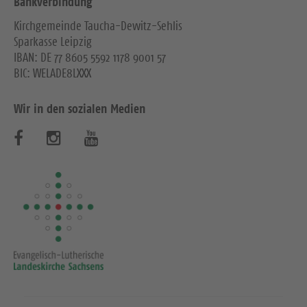
Bankverbindung
Kirchgemeinde Taucha-Dewitz-Sehlis
Sparkasse Leipzig
IBAN: DE 77 8605 5592 1178 9001 57
BIC: WELADE8LXXX
Wir in den sozialen Medien
B
B
B
e
e
e
s
s
s
u
u
u
c
c
c
h
h
h
e
e
e