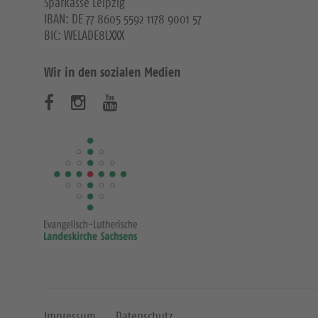
Sparkasse Leipzig
IBAN: DE 77 8605 5592 1178 9001 57
BIC: WELADE8LXXX
Wir in den sozialen Medien
B
B
B
e
e
e
s
s
s
u
u
u
c
c
c
h
h
h
e
e
e
n
n
n
Impressum
Datenschutz