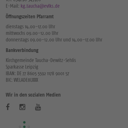
E-Mail:
kg.taucha@evlks.de
Öffnungszeiten Pfarramt
dienstags 14.00–17.00 Uhr
mittwochs 09.00–12.00 Uhr
donnerstags 09.00–12.00 Uhr und 14.00–17.00 Uhr
Bankverbindung
Kirchgemeinde Taucha-Dewitz-Sehlis
Sparkasse Leipzig
IBAN: DE 77 8605 5592 1178 9001 57
BIC: WELADE8LXXX
Wir in den sozialen Medien
B
B
B
e
e
e