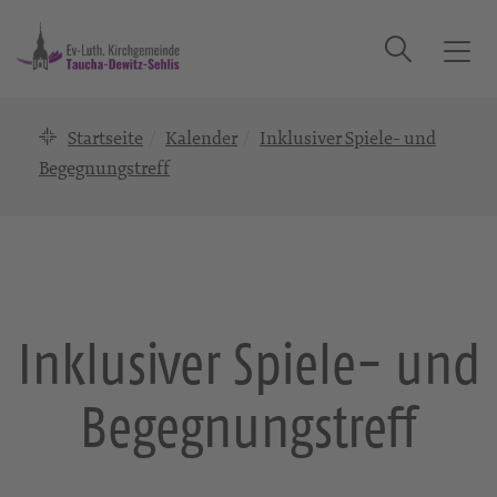
Suche
T
o
g
Startseite
Kalender
Inklusiver Spiele- und
g
l
Begegnungstreff
e
n
a
v
i
g
Inklusiver Spiele- und
a
t
Begegnungstreff
i
o
n