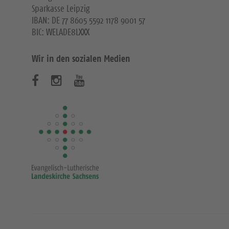
Sparkasse Leipzig
IBAN: DE 77 8605 5592 1178 9001 57
BIC: WELADE8LXXX
Wir in den sozialen Medien
B
B
B
e
e
e
s
s
s
u
u
u
c
c
c
h
h
h
e
e
e
n
n
n