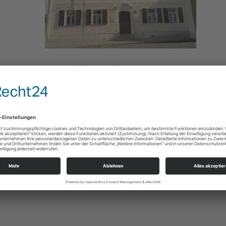
ie
Gesang/Chormusik
Gruppen/Kreise
Magnus Birkenfeld magnus.birkenfeld@evlks.de