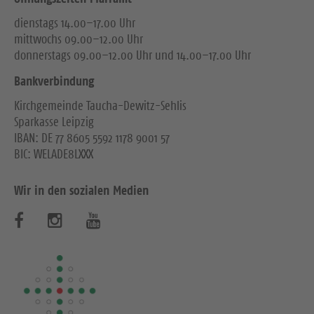
dienstags 14.00–17.00 Uhr
mittwochs 09.00–12.00 Uhr
donnerstags 09.00–12.00 Uhr und 14.00–17.00 Uhr
Bankverbindung
Kirchgemeinde Taucha-Dewitz-Sehlis
Sparkasse Leipzig
IBAN: DE 77 8605 5592 1178 9001 57
BIC: WELADE8LXXX
Wir in den sozialen Medien
B
B
B
e
e
e
s
s
s
u
u
u