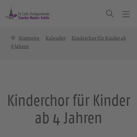
Suche
T
o
g
Startseite
Kalender
Kinderchor für Kinder ab
g
l
4 Jahren
e
n
a
v
i
g
Kinderchor für Kinder
a
t
ab 4 Jahren
i
o
n