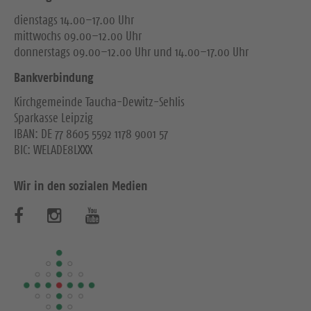
dienstags 14.00–17.00 Uhr
mittwochs 09.00–12.00 Uhr
donnerstags 09.00–12.00 Uhr und 14.00–17.00 Uhr
Bankverbindung
Kirchgemeinde Taucha-Dewitz-Sehlis
Sparkasse Leipzig
IBAN: DE 77 8605 5592 1178 9001 57
BIC: WELADE8LXXX
Wir in den sozialen Medien
B
B
B
e
e
e
s
s
s
u
u
u