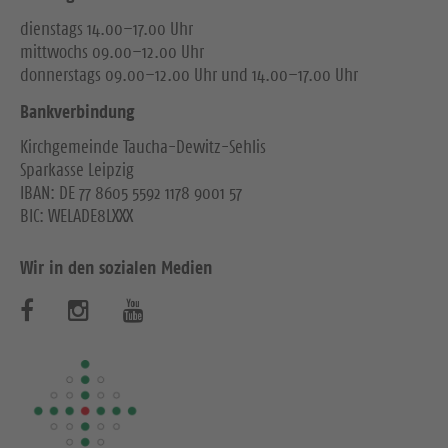
dienstags 14.00–17.00 Uhr
mittwochs 09.00–12.00 Uhr
donnerstags 09.00–12.00 Uhr und 14.00–17.00 Uhr
Bankverbindung
Kirchgemeinde Taucha-Dewitz-Sehlis
Sparkasse Leipzig
IBAN: DE 77 8605 5592 1178 9001 57
BIC: WELADE8LXXX
Wir in den sozialen Medien
B
B
B
e
e
e
s
s
s
u
u
u