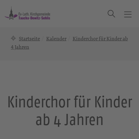
Suche
T
o
g
Startseite
Kalender
Kinderchor für Kinder ab
g
l
4 Jahren
e
n
a
v
i
g
Kinderchor für Kinder
a
t
ab 4 Jahren
i
o
n