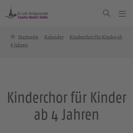
Suche
T
o
g
Startseite
Kalender
Kinderchor für Kinder ab
g
l
4 Jahren
e
n
a
v
i
g
Kinderchor für Kinder
a
t
ab 4 Jahren
i
o
n