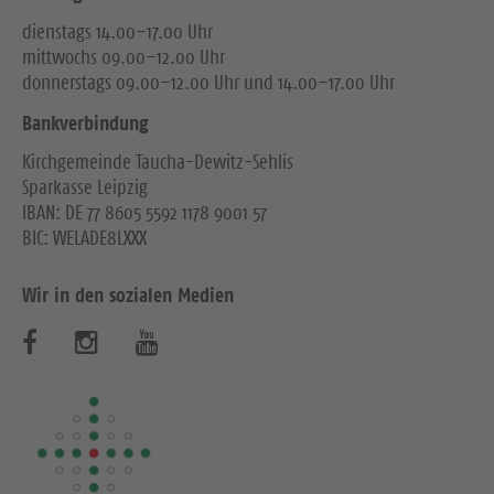
dienstags 14.00–17.00 Uhr
mittwochs 09.00–12.00 Uhr
donnerstags 09.00–12.00 Uhr und 14.00–17.00 Uhr
Bankverbindung
Kirchgemeinde Taucha-Dewitz-Sehlis
Sparkasse Leipzig
IBAN: DE 77 8605 5592 1178 9001 57
BIC: WELADE8LXXX
Wir in den sozialen Medien
B
B
B
e
e
e
s
s
s
u
u
u