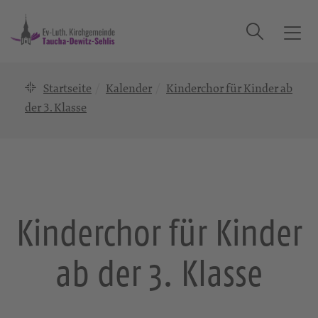
Suche
T
o
g
Startseite
Kalender
Kinderchor für Kinder ab
g
l
der 3. Klasse
e
n
a
v
i
g
Kinderchor für Kinder
a
t
ab der 3. Klasse
i
o
n