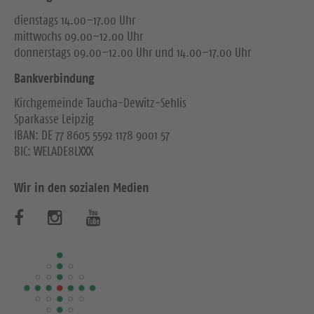
dienstags 14.00–17.00 Uhr
mittwochs 09.00–12.00 Uhr
donnerstags 09.00–12.00 Uhr und 14.00–17.00 Uhr
Bankverbindung
Kirchgemeinde Taucha-Dewitz-Sehlis
Sparkasse Leipzig
IBAN: DE 77 8605 5592 1178 9001 57
BIC: WELADE8LXXX
Wir in den sozialen Medien
B
B
B
e
e
e
s
s
s
u
u
u