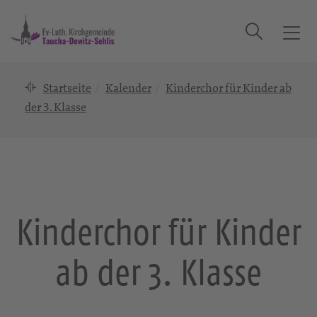
Suche
T
o
g
Startseite
Kalender
Kinderchor für Kinder ab
g
l
der 3. Klasse
e
n
a
v
i
g
Kinderchor für Kinder
a
t
ab der 3. Klasse
i
o
n