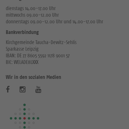
dienstags 14.00–17.00 Uhr
mittwochs 09.00–12.00 Uhr
donnerstags 09.00–12.00 Uhr und 14.00–17.00 Uhr
Bankverbindung
Kirchgemeinde Taucha-Dewitz-Sehlis
Sparkasse Leipzig
IBAN: DE 77 8605 5592 1178 9001 57
BIC: WELADE8LXXX
Wir in den sozialen Medien
B
B
B
e
e
e
s
s
s
u
u
u