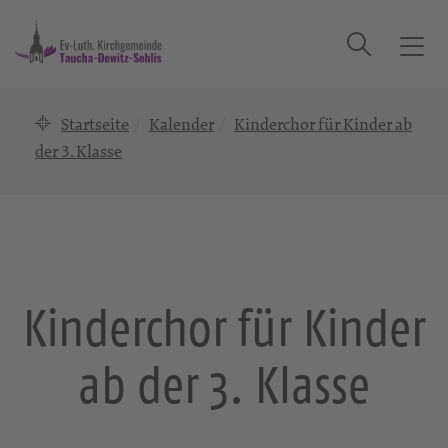
Suche
T
o
g
Startseite
Kalender
Kinderchor für Kinder ab
g
l
der 3. Klasse
e
n
a
v
i
g
Kinderchor für Kinder
a
t
ab der 3. Klasse
i
o
n