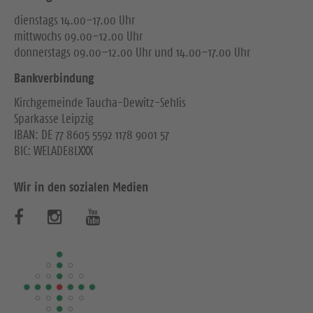
dienstags 14.00–17.00 Uhr
mittwochs 09.00–12.00 Uhr
donnerstags 09.00–12.00 Uhr und 14.00–17.00 Uhr
Bankverbindung
Kirchgemeinde Taucha-Dewitz-Sehlis
Sparkasse Leipzig
IBAN: DE 77 8605 5592 1178 9001 57
BIC: WELADE8LXXX
Wir in den sozialen Medien
B
B
B
e
e
e
s
s
s
u
u
u