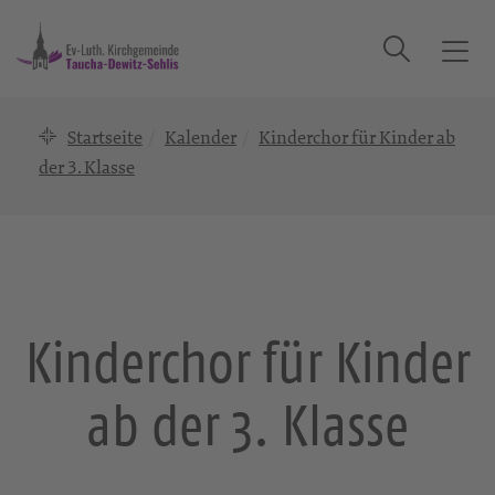
Suche
T
o
g
Startseite
Kalender
Kinderchor für Kinder ab
g
l
der 3. Klasse
e
n
a
v
i
g
Kinderchor für Kinder
a
t
ab der 3. Klasse
i
o
n