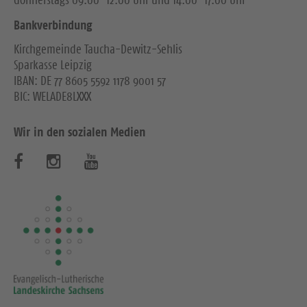
donnerstags 09.00–12.00 Uhr und 14.00–17.00 Uhr
Bankverbindung
Kirchgemeinde Taucha-Dewitz-Sehlis
Sparkasse Leipzig
IBAN: DE 77 8605 5592 1178 9001 57
BIC: WELADE8LXXX
Wir in den sozialen Medien
B
B
B
e
e
e
s
s
s
u
u
u
c
c
c
h
h
h