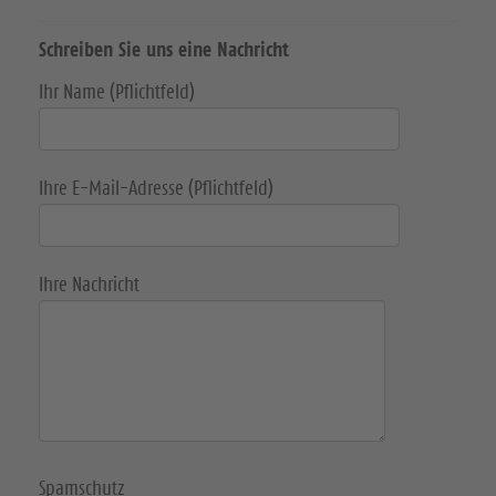
e
e
e
Schreiben Sie uns eine Nachricht
n
n
n
Ihr Name (Pflichtfeld)
S
S
S
i
i
i
e
e
e
Ihre E-Mail-Adresse (Pflichtfeld)
u
u
u
n
n
n
Ihre Nachricht
s
s
s
a
a
a
u
u
u
f
f
f
F
I
Y
Spamschutz