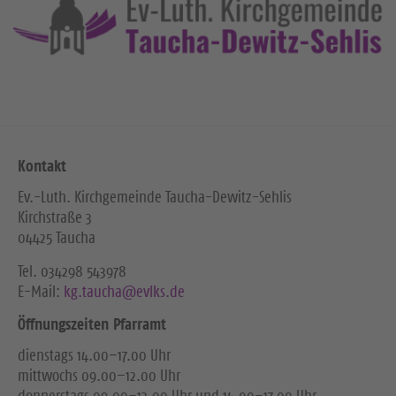
i
t
e
Kontakt
Ev.-Luth. Kirchgemeinde Taucha-Dewitz-Sehlis
Kirchstraße 3
04425 Taucha
Tel. ‭034298 543978‬
E-Mail:
kg.taucha@evlks.de
Öffnungszeiten Pfarramt
dienstags 14.00–17.00 Uhr
mittwochs 09.00–12.00 Uhr