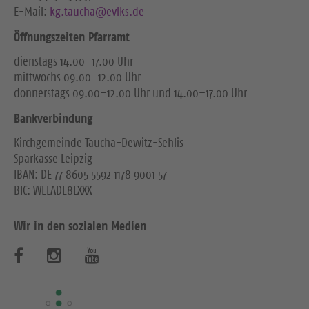
E-Mail:
kg.taucha@evlks.de
Öffnungszeiten Pfarramt
dienstags 14.00–17.00 Uhr
mittwochs 09.00–12.00 Uhr
donnerstags 09.00–12.00 Uhr und 14.00–17.00 Uhr
Bankverbindung
Kirchgemeinde Taucha-Dewitz-Sehlis
Sparkasse Leipzig
IBAN: DE 77 8605 5592 1178 9001 57
BIC: WELADE8LXXX
Wir in den sozialen Medien
B
B
B
e
e
e
s
s
s