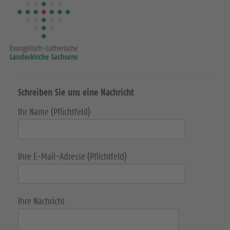
u
u
u
c
c
c
h
h
h
e
e
e
Schreiben Sie uns eine Nachricht
n
n
n
Ihr Name (Pflichtfeld)
S
S
S
i
i
i
e
e
e
Ihre E-Mail-Adresse (Pflichtfeld)
u
u
u
n
n
n
Ihre Nachricht
s
s
s