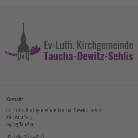
s
i
t
g
e
e
S
S
e
e
i
i
t
t
e
e
Kontakt
Ev.-Luth. Kirchgemeinde Taucha-Dewitz-Sehlis
Kirchstraße 3
04425 Taucha
Tel. ‭034298 543978‬