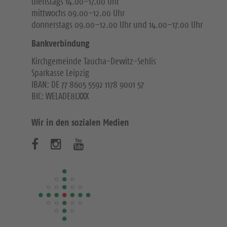
dienstags 14.00–17.00 Uhr
mittwochs 09.00–12.00 Uhr
donnerstags 09.00–12.00 Uhr und 14.00–17.00 Uhr
Bankverbindung
Kirchgemeinde Taucha-Dewitz-Sehlis
Sparkasse Leipzig
IBAN: DE 77 8605 5592 1178 9001 57
BIC: WELADE8LXXX
Wir in den sozialen Medien
B
B
B
e
e
e
s
s
s
u
u
u
c
c
c