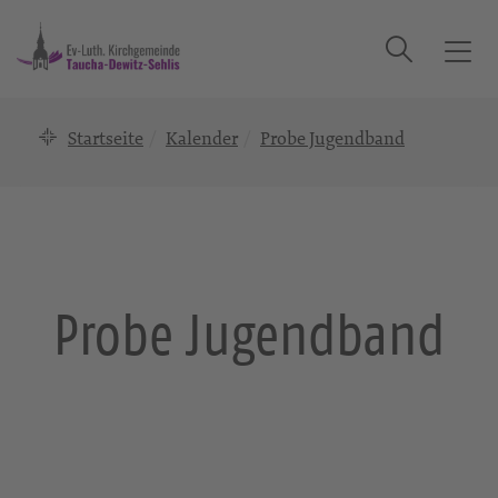
Suche
T
o
g
Startseite
Kalender
Probe Jugendband
g
l
e
n
a
v
i
Probe Jugendband
g
a
t
i
o
n