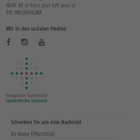
IBAN: DE 77 8605 5592 1178 9001 57
BIC: WELADE8LXXX
Wir in den sozialen Medien
B
B
B
e
e
e
s
s
s
u
u
u
c
c
c
h
h
h
e
e
e
Schreiben Sie uns eine Nachricht
n
n
n
Ihr Name (Pflichtfeld)
S
S
S