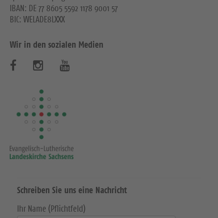
IBAN: DE 77 8605 5592 1178 9001 57
BIC: WELADE8LXXX
Wir in den sozialen Medien
B
B
B
e
e
e
s
s
s
u
u
u
c
c
c
h
h
h
e
e
e
Schreiben Sie uns eine Nachricht
n
n
n
Ihr Name (Pflichtfeld)
S
S
S