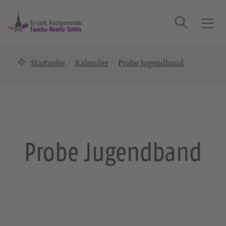
Suche
T
o
g
Startseite
Kalender
Probe Jugendband
g
l
e
n
a
v
i
Probe Jugendband
g
a
t
i
o
n