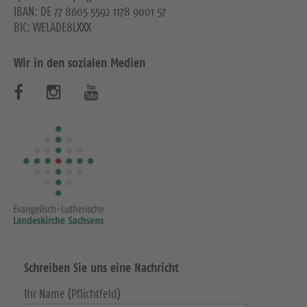
IBAN: DE 77 8605 5592 1178 9001 57
BIC: WELADE8LXXX
Wir in den sozialen Medien
B
B
B
e
e
e
s
s
s
u
u
u
c
c
c
h
h
h
e
e
e
Schreiben Sie uns eine Nachricht
n
n
n
Ihr Name (Pflichtfeld)
S
S
S