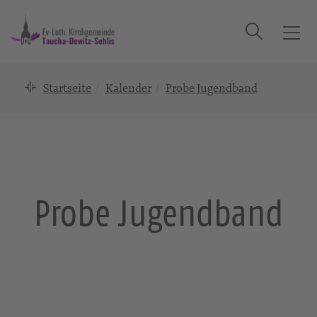
Suche
T
o
g
Startseite
Kalender
Probe Jugendband
g
l
e
n
a
v
i
Probe Jugendband
g
a
t
i
o
n