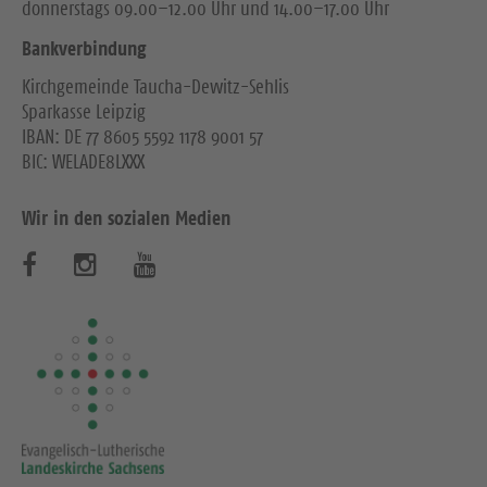
donnerstags 09.00–12.00 Uhr und 14.00–17.00 Uhr
Bankverbindung
Kirchgemeinde Taucha-Dewitz-Sehlis
Sparkasse Leipzig
IBAN: DE 77 8605 5592 1178 9001 57
BIC: WELADE8LXXX
Wir in den sozialen Medien
B
B
B
e
e
e
s
s
s
u
u
u
c
c
c
h
h
h