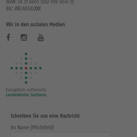
IBAN: DE 77 8605 5592 1178 9001 57
BIC: WELADE8LXXX
Wir in den sozialen Medien
B
B
B
e
e
e
s
s
s
u
u
u
c
c
c
h
h
h
e
e
e
Schreiben Sie uns eine Nachricht
n
n
n
Ihr Name (Pflichtfeld)
S
S
S