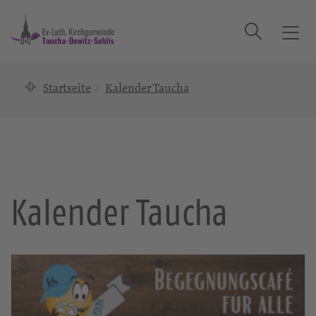
Suche
T
o
g
Startseite
Kalender Taucha
g
l
e
n
a
v
i
Kalender Taucha
g
a
t
i
o
n